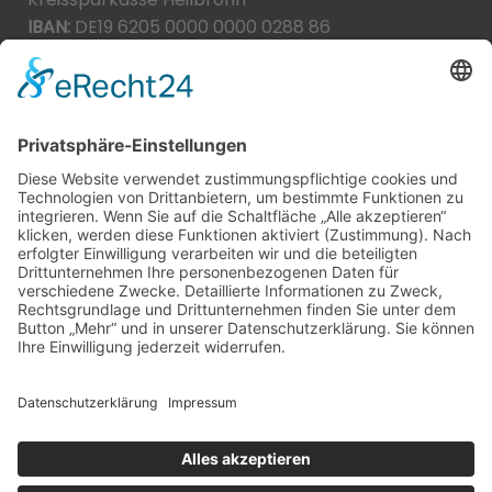
IBAN:
DE19 6205 0000 0000 0288 86
BIC:
HEISDE66XXX
Spende direkt via PayPal
JETZT SPENDEN
paypal@heilbronner-tierschutz.de
© 2021
Systemhaus JOAM