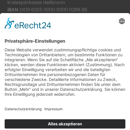
Kreissparkasse Heilbronn
IBAN:
DE19 6205 0000 0000 0288 86
BIC:
HEISDE66XXX
Spende direkt via PayPal
JETZT SPENDEN
paypal@heilbronner-tierschutz.de
© 2021
Systemhaus JOAM