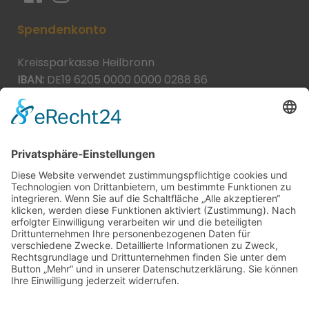
Spendenkonto
Kreissparkasse Heilbronn
IBAN:
DE19 6205 0000 0000 0288 86
BIC:
HEISDE66XXX
Spende direkt via PayPal
JETZT SPENDEN
paypal@heilbronner-tierschutz.de