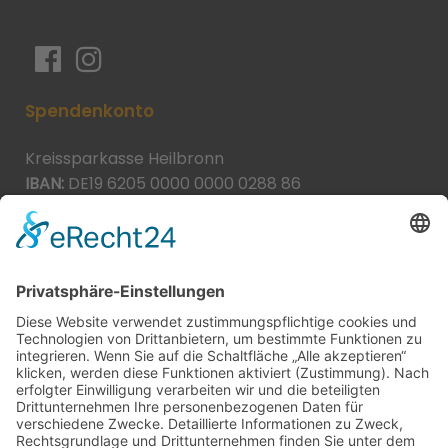
Spendenkonto
Kreissparkasse Heilbronn
IBAN:
DE19 6205 0000 0000 0288 86
BIC:
HEISDE66XXX
Spende direkt via PayPal
JETZT SPENDEN
paypal@heilbronner-tierschutz.de