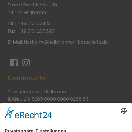
Franz-Reichle-Str. 20
74078 Heilbronn
Tel.:
+49 7131 22822
Fax:
+49 7131 200690
E-Mail:
tierheim@heilbronner-tierschutz.de
Spendenkonto
Kreissparkasse Heilbronn
IBAN:
DE19 6205 0000 0000 0288 86
BIC:
HEISDE66XXX
Spende direkt via PayPal