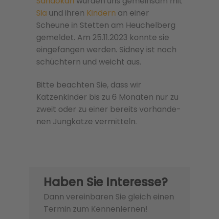
Sandokan
wurden uns gemeinsam mit
Sia
und ihren
Kindern
an einer
Scheune in Stetten am Heuchelberg
gemeldet. Am 25.11.2023 konnte sie
eingefangen werden. Sidney ist noch
schüchtern und weicht aus.
Bitte beachten Sie, dass wir
Katzenkinder bis zu 6 Monaten nur zu
zweit oder zu einer bere­its vorhan­de­
nen Jungkatze ver­mit­teln.
Haben Sie Interesse?
Dann vereinbaren Sie gleich einen
Termin zum Kennenlernen!