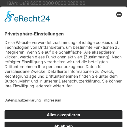
IBAN:
DE19 6205 0000 0000 0288 86
BIC:
HEISDE66XXX
Spende direkt via PayPal
JETZT SPENDEN
paypal@heilbronner-tierschutz.de
© 2021
Systemhaus JOAM