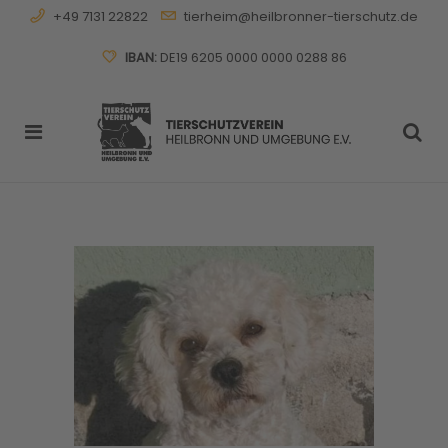
+49 7131 22822
tierheim@heilbronner-tierschutz.de
IBAN:
DE19 6205 0000 0000 0288 86