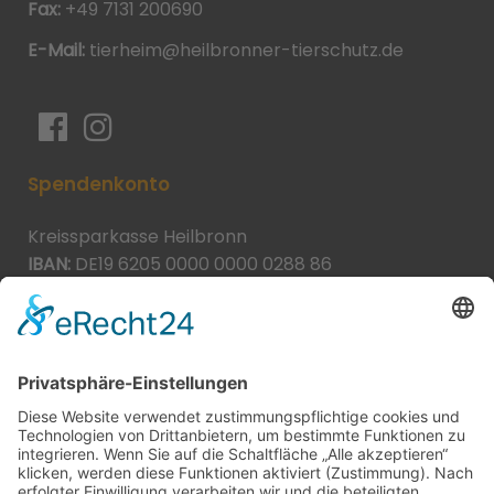
Fax:
+49 7131 200690
E-Mail:
tierheim@heilbronner-tierschutz.de
Spendenkonto
Kreissparkasse Heilbronn
IBAN:
DE19 6205 0000 0000 0288 86
BIC:
HEISDE66XXX
Spende direkt via PayPal
JETZT SPENDEN
paypal@heilbronner-tierschutz.de