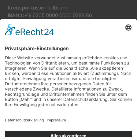
Kreissparkasse Heilbronn
IBAN:
DE19 6205 0000 0000 0288 86
BIC:
HEISDE66XXX
Spende direkt via PayPal
JETZT SPENDEN
paypal@heilbronner-tierschutz.de
© 2021
Systemhaus JOAM