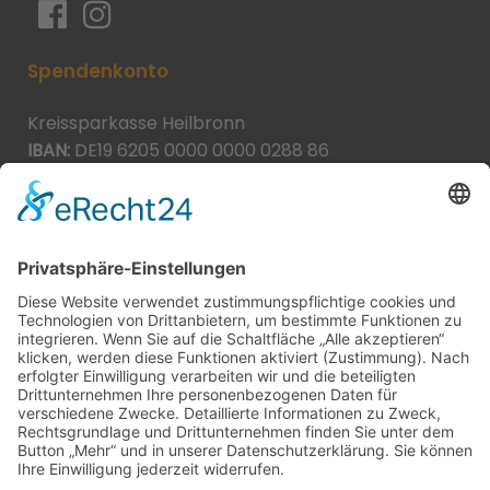
Spendenkonto
Kreissparkasse Heilbronn
IBAN:
DE19 6205 0000 0000 0288 86
BIC:
HEISDE66XXX
Spende direkt via PayPal
JETZT SPENDEN
paypal@heilbronner-tierschutz.de