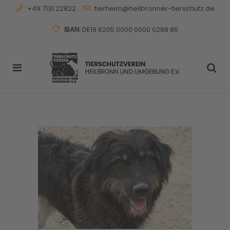
+49 7131 22822
tierheim@heilbronner-tierschutz.de
IBAN:
DE19 6205 0000 0000 0288 86