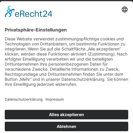
BIC:
HEISDE66XXX
Spende direkt via PayPal
JETZT SPENDEN
paypal@heilbronner-tierschutz.de
© 2021
Systemhaus JOAM
Datenschutzerklärung