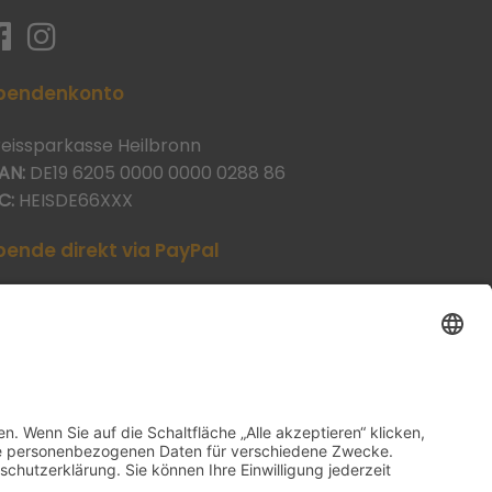
pendenkonto
reissparkasse Heilbronn
AN:
DE19 6205 0000 0000 0288 86
C:
HEISDE66XXX
pende direkt via PayPal
JETZT SPENDEN
aypal@heilbronner-tierschutz.de