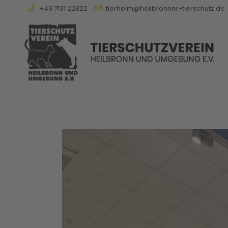
+49 7131 22822
tierheim@heilbronner-tierschutz.de