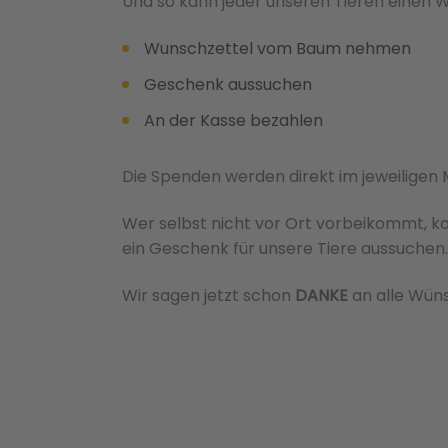
Und so kann jeder unseren Tieren einen W
Wunschzettel vom Baum nehmen
Geschenk aussuchen
An der Kasse bezahlen
Die Spenden werden direkt im jeweiligen
Wer selbst nicht vor Ort vorbeikommt, k
ein Geschenk für unsere Tiere aussuchen.
Wir sagen jetzt schon
DANKE
an alle Wüns