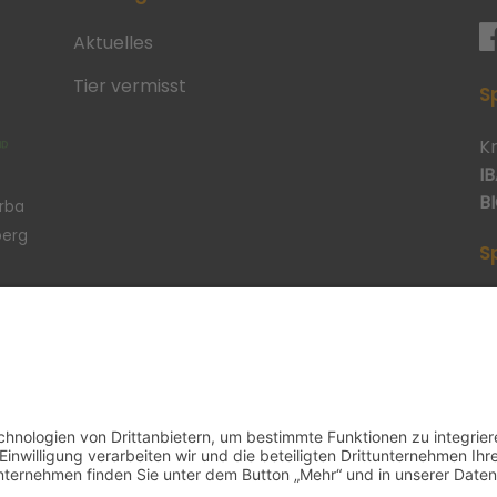
Aktuelles
Tier vermisst
S
K
IB
BI
erba
berg
S
p