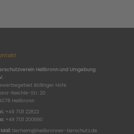
ontakt
ierschutzverein Heilbronn und Umgebung
V.
ewerbegebiet Böllinger Höfe
ranz-Reichle-Str. 20
4078 Heilbronn
l.:
+49 7131 22822
x:
+49 7131 200690
-Mail:
tierheim@heilbronner-tierschutz.de