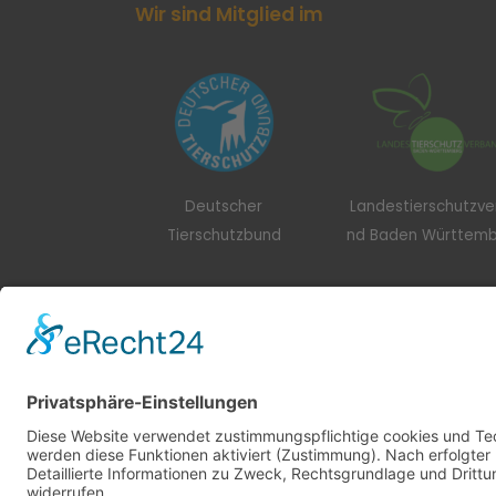
Wir sind Mitglied im
Deutscher
Landestierschutzv
Tierschutzbund
nd Baden Württem