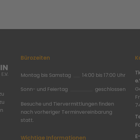
Bürozeiten
K
T
Montag bis Samstag
14:00 bis 17:00 Uhr
e.
G
Sonn- und Feiertag
geschlossen
zu
F
zu
Besuche und Tiervermittlungen finden
7
in
nach vorheriger Terminvereinbarung
Te
statt.
Fa
E
Wichtige Informationen