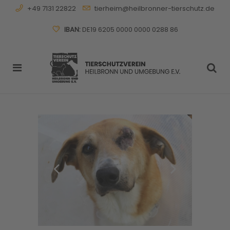
+49 7131 22822
tierheim@heilbronner-tierschutz.de
IBAN:
DE19 6205 0000 0000 0288 86