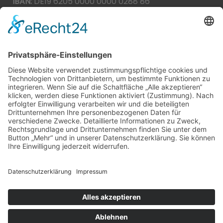
IBAN:
DE19 6205 0000 0000 0288 86
BIC:
HEISDE66XXX
Spende direkt via PayPal
JETZT SPENDEN
paypal@heilbronner-tierschutz.de
© 2021
Systemhaus JOAM