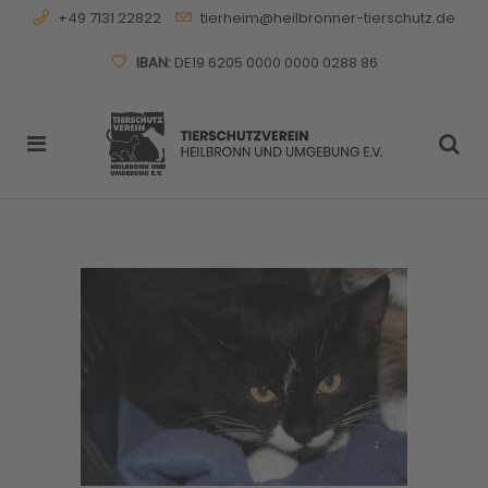
+49 7131 22822
tierheim@heilbronner-tierschutz.de
IBAN:
DE19 6205 0000 0000 0288 86