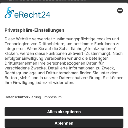
BIC:
HEISDE66XXX
Spende direkt via PayPal
JETZT SPENDEN
paypal@heilbronner-tierschutz.de
© 2021
Systemhaus JOAM