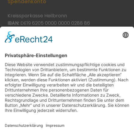
Spendenkonto
Kreissparkasse Heilbronn
IBAN:
DE19 6205 0000 0000 0288 86
BIC:
HEISDE66XXX
Spende direkt via PayPal
JETZT SPENDEN
paypal@heilbronner-tierschutz.de