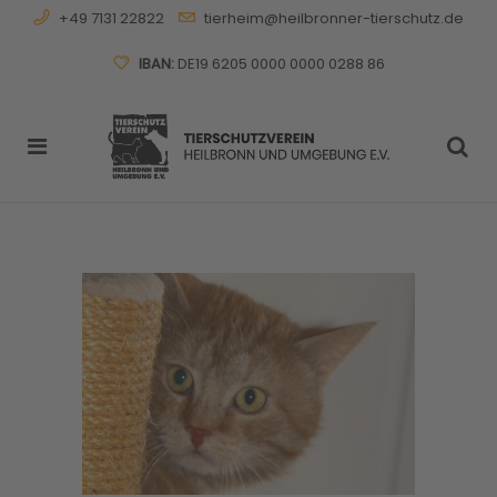
+49 7131 22822
tierheim@heilbronner-tierschutz.de
IBAN:
DE19 6205 0000 0000 0288 86